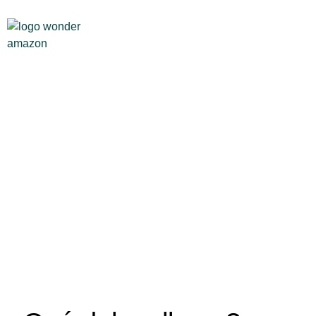
Recomendaciones
Todo lo que necesitas saber para disfrutar plenamente tu
viaje a Pacaya Samiria.